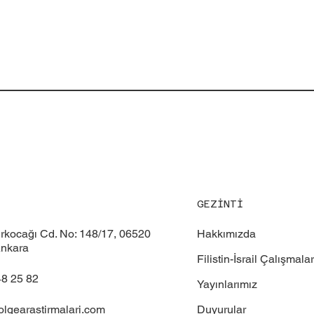
GEZİNTİ
Hakkımızda
ürkocağı Cd. No: 148/17, 06520
nkara
Filistin-İsrail Çalışmalar
48 25 82
Yayınlarımız
Duyurular
olgearastirmalari.com