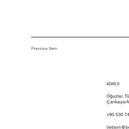
Previous Item
ADRES
Oğuzlar, T
Çankaya/A
+90 530 7
iletisim@b