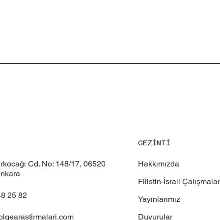
GEZİNTİ
Hakkımızda
ürkocağı Cd. No: 148/17, 06520
nkara
Filistin-İsrail Çalışmalar
48 25 82
Yayınlarımız
Duyurular
olgearastirmalari.com