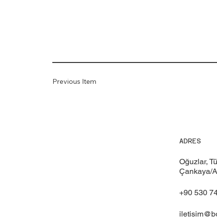
Previous Item
ADRES
Oğuzlar, T
Çankaya/A
+90 530 7
iletisim@b