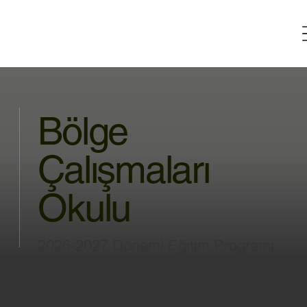
Bölge
Çalışmaları
Okulu
2026-2027 Dönemi Eğitim Programı
Başvuruları
Ağustos Ayında Başlayacaktır